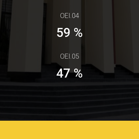
OEI.04
100 %
OEI.05
80 %